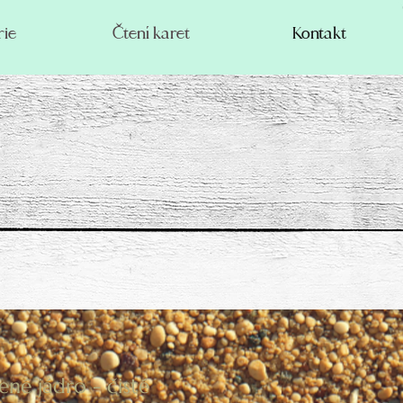
rie
Čtení karet
Kontakt
ené jádro - čisté