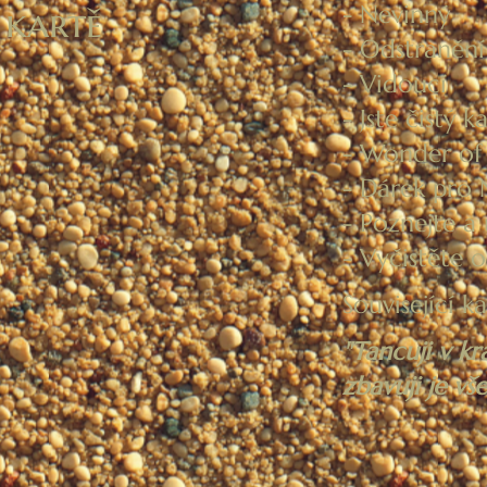
- Nevinný
 kartě
- Odstranění 
- Vidoucí
- Jste čistý k
- Wonder of 
- Dárek pro
- Poznejte a 
- Vyčistěte o
Související 
"Tancuji v kr
zbavuji je vše