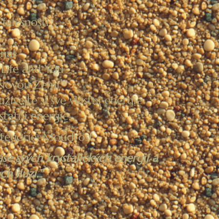
falešnosti
anál
Life and You
 Novou Zemi
užívejte si své vlastní energie
statní energie.
kategorie: Moudrost
áse svých krystalických energií a
ch iluzí."