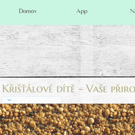
Domov
App
N
Křišťálové dítě - Vaše přir