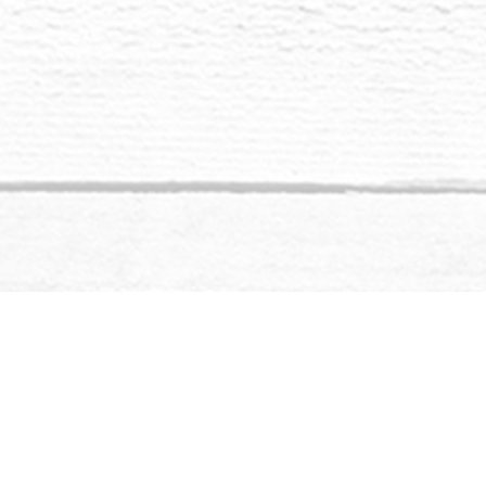
obdrželi, protože
abyste podpořili t
Představte si, 
mořského křemen
dítě Nové Země, 
Cítili jste se n
protože byl na 
někdo mnohem cit
všední záležitos
srdce, abyste naš