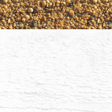
 rodičem křišťálového dítěte
 děti Lemurie tě volají. Cítíte jejich frekvenci,
jich přítomnost, jejich potenciál? Tuto kartu jste