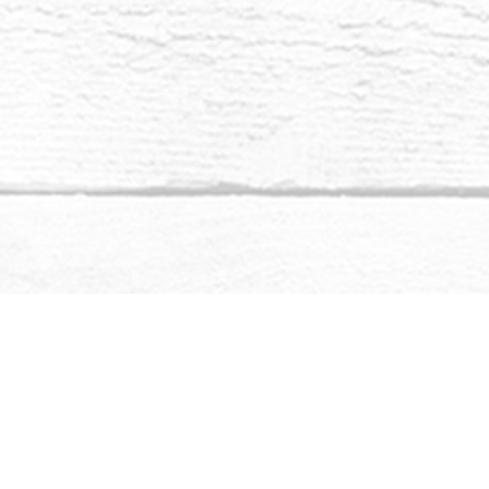
 jste připraveni napojit se na tuto vyšší vibraci,
yto krystalické bytosti.
že jste na pláži v Lemurii a nabíjíte krystaly
e. Každý z těchto krystalů je požehnáním pro
nositele krystalické frekvence.
ěkdy trapně, když jste se nemohli s někým spojit,
jiné vlnové délce? Může být dráždivé, pokud je
livější, naladěný na krystalické věci více než na
ti. Jste však požádáni, abyste se naladili na své
li krystalickou frekvenci Lásky a Soucitu.
Číst více...