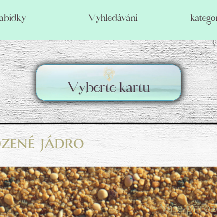
abídky
Vyhledávání
katego
Vyberte kartu
ozené jádro
- Vaše přiroz