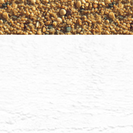
Být
Drahý, křišťálové
jejich světlo, je