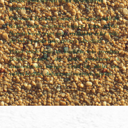
Božské ženskosti září celým Stvořitelovým
projevem.
Oceněním Božského ženství Lemuřané vtáhli do
těchto kvalit projevení, hojnost, lásku a péči.
Nepotřebovali trpět nebo vynakládat velké úsilí,
aby byli v proudu lásky, života a odhodlání.
Pokud někdy došlo ke konfliktu, bylo povoláno
Božské ženství, aby našlo podobnosti a
harmonizovalo energie. Totéž lze udělat pro
vnitřní konflikt, disharmonii vnitřních aspektů.
Číst více...