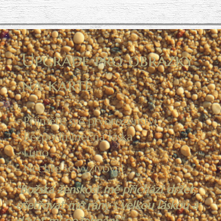
Upgrade pro obrázky
na kartě
- Přijměte své prvorozenství
- Bezpodmínečná láska
- Lůno
- Nechte se vyživovat
"Božská ženskost mě přichází držet,
ošetřovat mé rány s velkou láskou a
dávat mi požehnání."