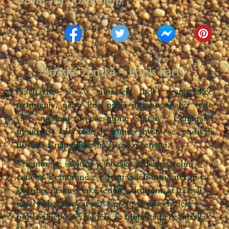
Božská ženská – Popis karty
Nacházíte se v situacích, kdy cesta akce
nefunguje, nebo kde příliš mnoho analýz vede
vaše myšlení do sestupné spirály? Lemurská
moudrost vás vede k tomu, abyste se podívali
dovnitř a napojili se na Božské ženství.
V lemurské šabloně je božská ženskost velmi
ceněna. Lemuřané z Edenu viděli tuto energii v
květině, ptáku a také jeden v druhém, ať už byli
muži nebo ženy, ať už se projevili jako fyzické
pohlaví nebo ne. Věděli, že hluboká péče a láska