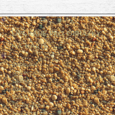
Upgrade pro obrázky
na kartě
- Inspirovat
- Srdce
- Dialog
- Akce
- Vášeň
- Společenství
- Moudrost