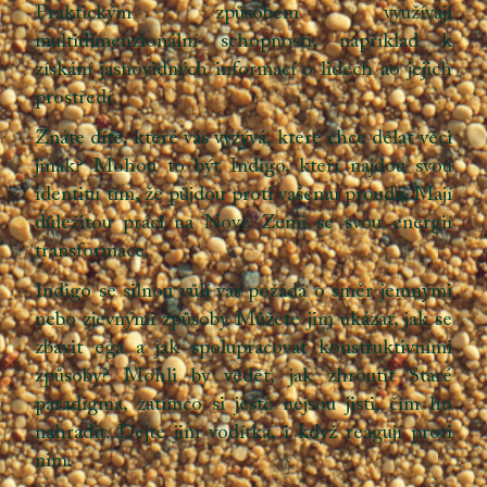
Praktickým způsobem využívají
multidimenzionální schopnosti, například k
získání jasnovidných informací o lidech ao jejich
prostředí.
Znáte dítě, které vás vyzývá, které chce dělat věci
jinak? Mohou to být Indigo, kteří najdou svou
identitu tím, že půjdou proti vašemu proudu. Mají
důležitou práci na Nové Zemi se svou energií
transformace.
Indigo se silnou vůlí vás požádá o směr jemnými
nebo zjevnými způsoby. Můžete jim ukázat, jak se
zbavit ega a jak spolupracovat konstruktivními
způsoby? Mohli by vědět, jak zhroutit Staré
paradigma, zatímco si ještě nejsou jisti, čím ho
nahradit. Dejte jim vodítka, i když reagují proti
nim.