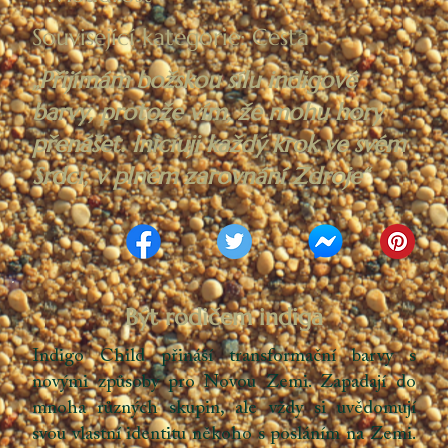
Související kategorie: Cesta
„Přijímám božskou sílu indigové
barvy, protože vím, že mohu hory
přenášet. Iniciuji každý krok ve svém
Srdci, v plném zarovnání Zdroje“
Být rodičem indiga
Indigo Child přináší transformační barvy s
novými způsoby pro Novou Zemi. Zapadají do
mnoha různých skupin, ale vždy si uvědomují
svou vlastní identitu někoho s posláním na Zemi.