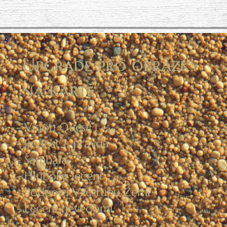
Upgrade pro obrázky
na kartě
- Vision Quest
- Jasnost a pravda
- Šambala
- Hluboké léčení
- Podpora Vzestupu Země
- Léčení nevědomí