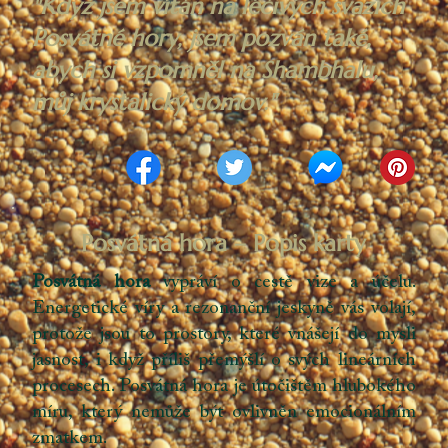
"Když jsem vítán na léčivých svazích
Posvátné hory, jsem pozván také,
abych si vzpomněl na Shambhalu,
můj krystalický domov."
Posvátná hora – Popis karty
Posvátná hora
vypráví o cestě vize a účelu.
Energetické víry a rezonanční jeskyně vás volají,
protože jsou to prostory, které vnášejí do mysli
jasnost, i když příliš přemýšlí o svých lineárních
procesech. Posvátná hora je útočištěm hlubokého
míru, který nemůže být ovlivněn emocionálním
zmatkem.