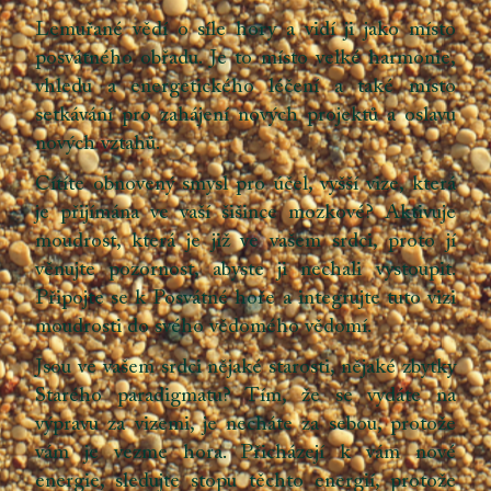
Lemuřané vědí o síle hory a vidí ji jako místo
posvátného obřadu. Je to místo velké harmonie,
vhledu a energetického léčení a také místo
setkávání pro zahájení nových projektů a oslavu
nových vztahů.
Cítíte obnovený smysl pro účel, vyšší vize, která
je přijímána ve vaší šišince mozkové? Aktivuje
moudrost, která je již ve vašem srdci, proto jí
věnujte pozornost, abyste ji nechali vystoupit.
Připojte se k Posvátné hoře a integrujte tuto vizi
moudrosti do svého vědomého vědomí.
Jsou ve vašem srdci nějaké starosti, nějaké zbytky
Starého paradigmatu? Tím, že se vydáte na
výpravu za vizemi, je necháte za sebou, protože
vám je vezme hora. Přicházejí k vám nové
energie, sledujte stopu těchto energií, protože