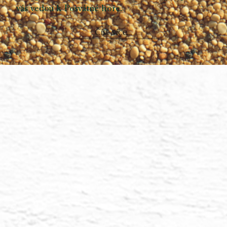
vás vedou k Posvátné hoře.
Číst více...