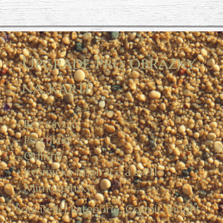
Upgrade pro obrázky
na kartě
- Bez závojů
- Psychický
- Odlišný
- Kosmická inspirace a světlo.
- Mimozemský
Související kategorie: Cosmic Insight