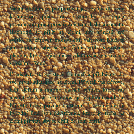
Vaším úkolem je podporovat je, aby uvedli svou
kosmickou práci do rovnováhy s jejich
pozemskou prací prostřednictvím lásky a soucitu.
Rozhodli se přijít na Zemi, aby přinesli své
světlo, ale zároveň mohou cítit váhavost. Můžete
jim pomoci, aby se na Zemi cítili bezpečně,
planetě, která se jim může zdát drsná ve srovnání
s vyššími říšemi.
Představte si, že jste v Lemurii a přicházíte do
své první inkarnace na Zemi. Přivítali vás dévové,
Elfí, delfíni a mnoho dalších bytostí, které vás
ujišťují, že vaše přítomnost je v plném souladu.
Můžete totéž přivítat i ostatní? Hvězdné děti a
hvězdní lidé jsou návštěvníci, které je třeba na
Zemi přivítat, aby se cítili, že sem patří.