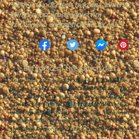
"Jsem Průvodce pro hvězdná semena,
přímo nebo prostřednictvím
vzdáleného energetického léčení."
Být rodičem Hvězdných dětí
Znáte děti, které se rády dívají na hvězdy, které
jsou docela jiné a možná občas vybočují ze svého
okolí? Máte pocit, že se snažíte komunikovat s
někým z jiné planety? Tyto
Hvězdné děti
mohou
dělat duchovní práci v mnoha dimenzích
současně, jako je multidimenzionální léčení a
energetická práce pro Zemi. Zároveň by je mohl
zmást lidský svět.