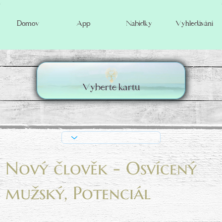
Vyhledávání
Domov
App
Nabídky
Vyberte kartu
Nový člověk - Osvícený
mužský, Potenciál