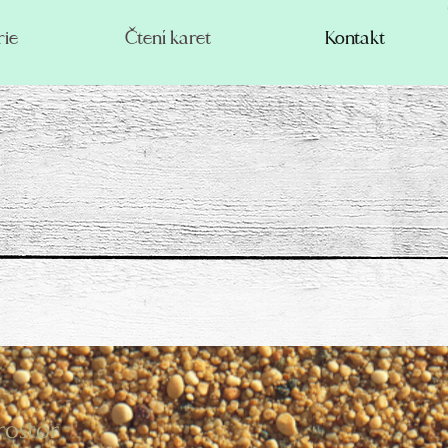
rie
Čtení karet
Kontakt
rostor