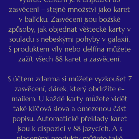
zasvěcení – stejné množství jako karet
v balíčku. Zasvěcení jsou božské
způsoby, jak objednat věštecké karty v
souladu s nebeskými pohyby v galaxii.
S produktem víly nebo delfína můžete
zažít všech 88 karet a zasvěcení.
S účtem zdarma si můžete vyzkoušet 7
zasvěcení, dárek, který obdržíte e-
mailem. U každé karty můžete vidět
také klíčová slova a omezenou část
popisu. Automatické překlady karet
jsou k dispozici v 88 jazycích. A s
placenými produkty můžete také