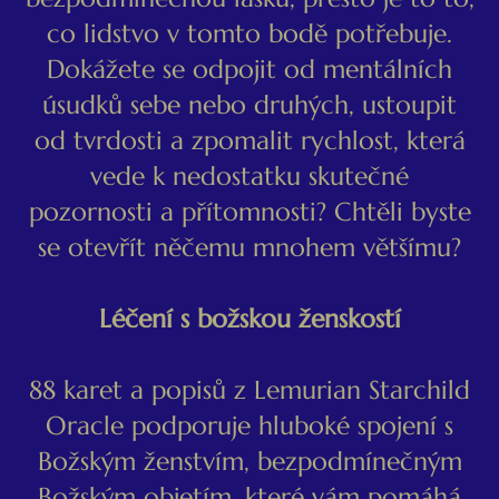
co lidstvo v tomto bodě potřebuje.
Dokážete se odpojit od mentálních
úsudků sebe nebo druhých, ustoupit
od tvrdosti a zpomalit rychlost, která
vede k nedostatku skutečné
pozornosti a přítomnosti? Chtěli byste
se otevřít něčemu mnohem většímu?
Léčení s božskou ženskostí
88 karet a popisů z Lemurian Starchild
Oracle podporuje hluboké spojení s
Božským ženstvím, bezpodmínečným
Božským objetím, které vám pomáhá