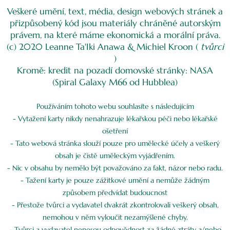
Veškeré umění, text, média, design webových stránek a
přizpůsobený kód jsou materiály chráněné autorským
právem, na které máme ekonomická a morální práva.
(c) 2020 Leanne Ta'Iki Anawa & Michiel Kroon (
tvůrci
)
Kromě: kredit na pozadí domovské stránky: NASA
(Spiral Galaxy M66 od Hubblea)
Používáním tohoto webu souhlasíte s následujícím
- Vytažení karty nikdy nenahrazuje lékařskou péči nebo lékařské
ošetření
- Tato webová stránka slouží pouze pro umělecké účely a veškerý
obsah je čistě uměleckým vyjádřením.
- Nic v obsahu by nemělo být považováno za fakt, názor nebo radu.
- Tažení karty je pouze zážitkové umění a nemůže žádným
způsobem předvídat budoucnost
- Přestože tvůrci a vydavatel dvakrát zkontrolovali veškerý obsah,
nemohou v něm vyloučit nezamýšlené chyby.
- Tvůrci a vydavatel nenesou odpovědnost za žádné ztráty a/nebo