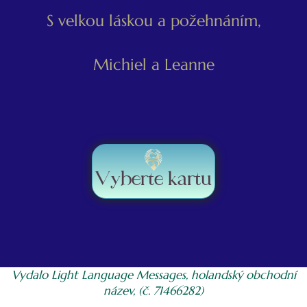
S velkou láskou a požehnáním,
Michiel a Leanne
Vyberte kartu
Vydalo Light Language Messages, holandský obchodní
název, (č. 71466282)