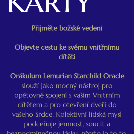
karty
Přijměte božské vedení
Objevte cestu ke svému vnitřnímu
dítěti
Orákulum Lemurian Starchild Oracle
slouží jako mocný nástroj pro
opětovné spojení s vaším Vnitřním
dítětem a pro otevření dveří do
vašeho Srdce. Kolektivní lidská mysl
podceňuje jemnost, soucit a
bezpodmínečnou lásku, přesto je to to,