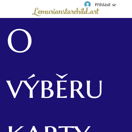
Přihlásit se
O
výběru