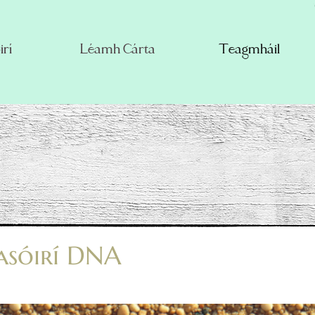
irí
Léamh Cárta
Teagmháil
easóirí DNA