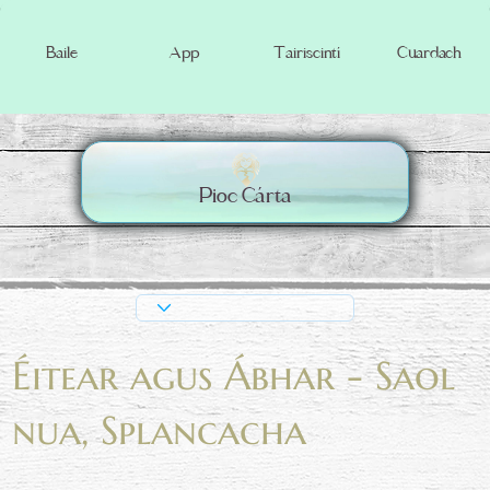
Cuardach
Baile
App
Tairiscintí
Pioc Cárta
Éitear agus Ábhar - Saol
nua, Splancacha