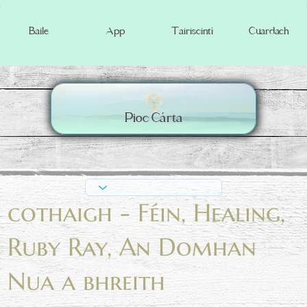
Cuardach
Baile
App
Tairiscintí
Pioc Cárta
cothaigh - Féin, Healing,
Ruby Ray, An Domhan
Nua a bhreith