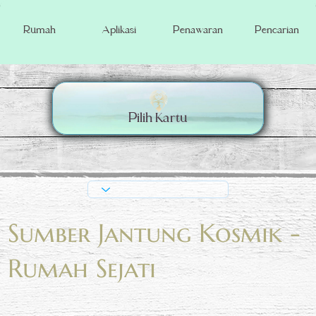
Pencarian
Rumah
Aplikasi
Penawaran
Pilih Kartu
Sumber Jantung Kosmik -
Rumah Sejati