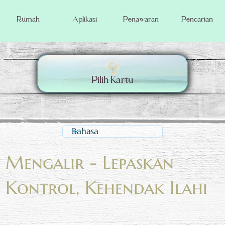
Pencarian
Rumah
Aplikasi
Penawaran
Pilih Kartu
Mengalir - Lepaskan
Kontrol, Kehendak Ilahi