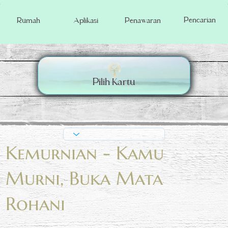
Pencarian
Rumah
Aplikasi
Penawaran
Pilih Kartu
Kemurnian - Kamu
Murni, Buka Mata
Rohani