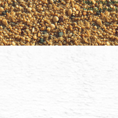
Pohon
“Aku adalah Poh
ada yang mati a
transisi ke dime
dimensi ini, un
dan abadi.”
“Agar merasa pe
fragmen fana, te
ke dimensi di 
kebijaksanaan d
Kehidupan, mera