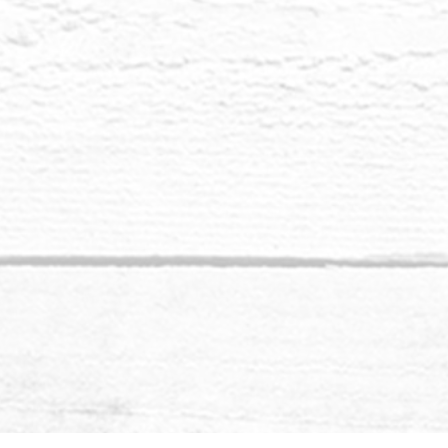
akar dan cabang 
Lemurian Starc
denganmu. Tem
pemegang kebijak
yang ingin meny
Pohon Kehidu
menemukan temp
dengan nyaman m
Jika Anda akan 
menjadi akar A
menjadi buah An
kehidupan
adala
Anda dengan keb
berkembang. Bi
lama, tetapi un
sehingga buah A