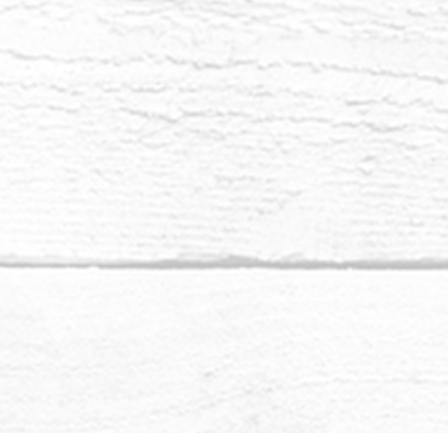
Anda.”
hild, seorang teman lama ingin berbicara
an ini adalah pemberi kehidupan abadi,
sanaan dan saluran air suci keabadian. Makhluk
ebarkan hadiahnya di hadapan Anda ini adalah
pan. Di bawah Pohon Kehidupan, Anda
at duduk di belalainya tempat Anda dapat
endengarkan kebijaksanaannya.
melihat diri Anda sebagai pohon, apa yang akan
nda yang mengisi Anda, dan apa yang akan
da, pemberian Ilahi Anda kepada dunia?
Pohon
h templat benih, cetak biru yang mendukung
ijaksanaannya untuk tumbuh, meremajakan, dan
arkan akar Anda tumbuh bukan ke paradigma
tuk terhubung ke Bumi Baru dan Lemuria Baru,
nda akan memiliki getaran yang sama.