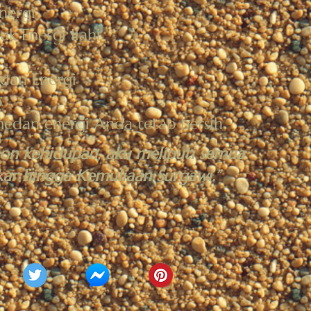
nergi
uk Energi Ilahi
dan Energi
p
medan energi Anda tetap bersih
on kehidupan, aku meliputi semua
kar hingga Kemuliaan Surgawi.”