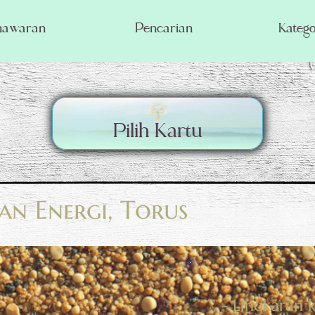
nawaran
Pencarian
Katego
Pilih Kartu
an Energi, Torus
- Lingkaran 