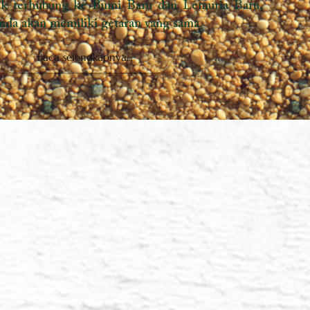
 kehidupan – Deskripsi kartu
on Kehidupan, energi kolektif kehidupan. Tidak
tau terlahir kembali; kehadiran hanya membuat
nsi yang berbeda. Izinkan saya membawa Anda ke
tuk menunjukkan kepada Anda bahwa Anda bebas
rcaya diri, jangan melihat diri Anda sebagai
rpisah dari pohon abadi. Perluas kesadaran Anda,
mana Anda adalah Pohon Kehidupan. Rasakan
an kepercayaan yang Anda miliki sebagai Pohon
ngkul seluruh Bumi, dan banyak Bumi, dengan