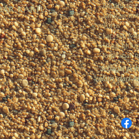
- Bersihkan E
bar kartu
- Saluran unt
- Torus
- Lapisan Me
- Siklus hidu
- Jaga agar 
“Sebagai poh
alam, dari A