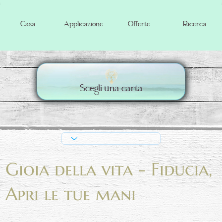
Ricerca
Casa
Applicazione
Offerte
Scegli una carta
Gioia della vita - Fiducia,
Apri le tue mani