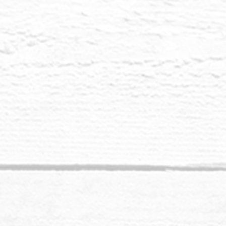
Sulla Terra, la 
di distrarvi da 
nelle sue macch
avvertimenti e 
lasciarti scoraggi
Il piano che sta
sembrare a prima
l'Universo, che p
tua visione di es
poter essere libe
sono a sostegno 
del Cuore.
Hai ricevuto sag
connettendoti ai 
tuo Sé Cosmico
dell'integrità. 
gentile in ogni m