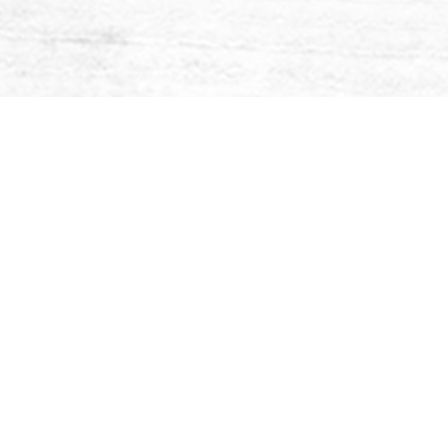
un cambiamento 
l'energia e la gu
vita terrena.