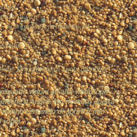
tempo
ienze di vita
sso - non provare nemmeno ad
 stelle
late: Linguaggio di Luce, Bambini
rrivando visioni ad alta vibrazione
miche e Angeli. Ho ricevuto questa
 stanno cercando di aprire il mio
 sogni.