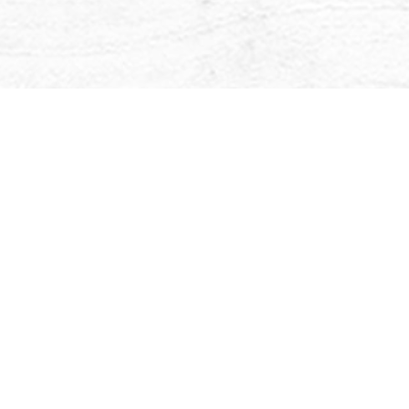
dimensionale cruciale, un imbuto in cui tutta
ida universali si uniscono per sostenere la vostra
Per saperne di più...