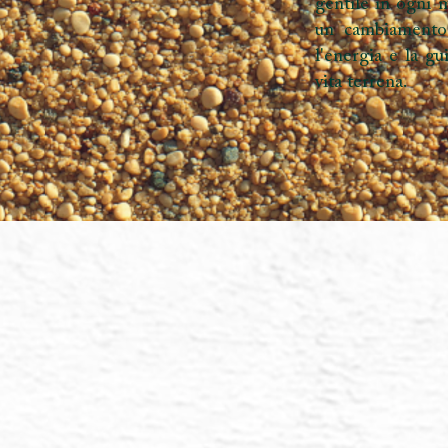
Multidimensional
3D, ricorda la tua
LemurianStarchil
Multidime
Ti vengono mostr
tuo sé terrestre 
in molte dimens
che state risolve
altri mondi.