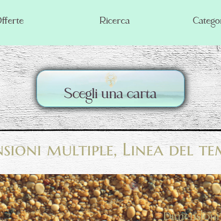
fferte
Ricerca
Catego
Scegli una carta
ioni multiple, Linea del t
- Dimensioni