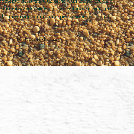
e – Oracolo Lemurian Starchild:
Espandi oltre il
 verità e risveglia la guida interiore –
d.art.
nsionale – Descrizione della carta
ate molte realtà, molte versioni di te stesso. Il
è solo una versione; puoi essere su molti pianeti e
ioni contemporaneamente. I problemi emotivi
ndo sulla Terra riflettono molte altre vite in molti