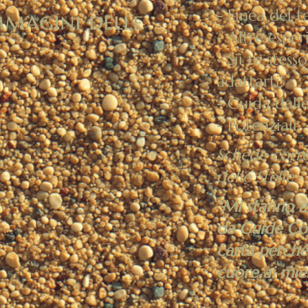
- Linea del 
magini delle
- Altre esper
- Sii te ste
adattarti!
- Guida dalle
- Potenziali
Schede corre
delle Stelle
“Mi stanno a
da Guide Cos
carta perché
cuore ai miei