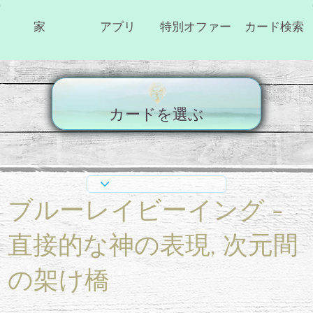
カード検索
家
アプリ
特別オファー
カードを選ぶ
ブルーレイビーイング -
直接的な神の表現, 次元間
の架け橋