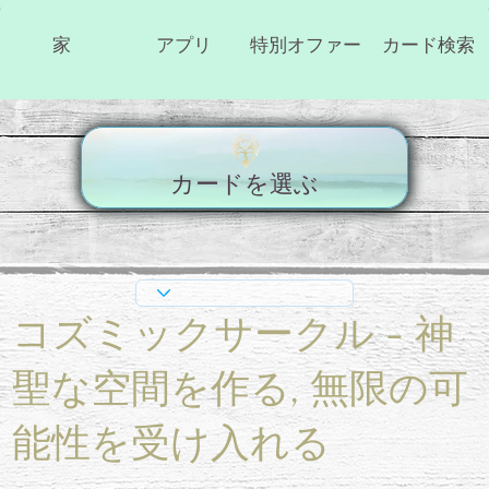
カード検索
家
アプリ
特別オファー
カードを選ぶ
コズミックサークル - 神
聖な空間を作る, 無限の可
能性を受け入れる