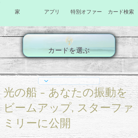
カード検索
家
アプリ
特別オファー
カードを選ぶ
光の船 - あなたの振動を
ビームアップ, スターファ
ミリーに公開