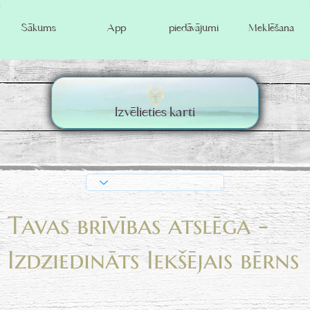
Meklēšana
Sākums
App
piedāvājumi
Izvēlieties karti
Tavas brīvības atslēga -
Izdziedināts Iekšējais bērns