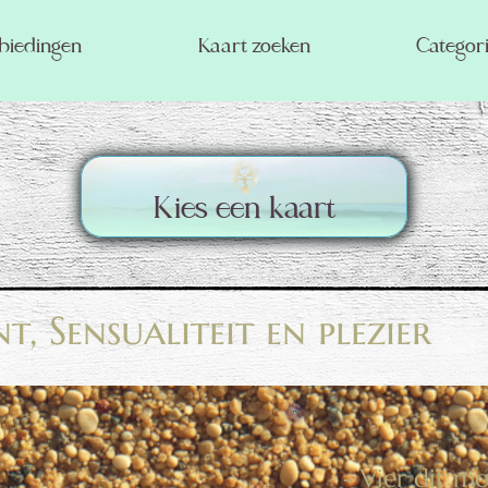
iedingen
Kaart zoeken
Categor
Kies een kaart
, Sensualiteit en plezier
- Vier dit 