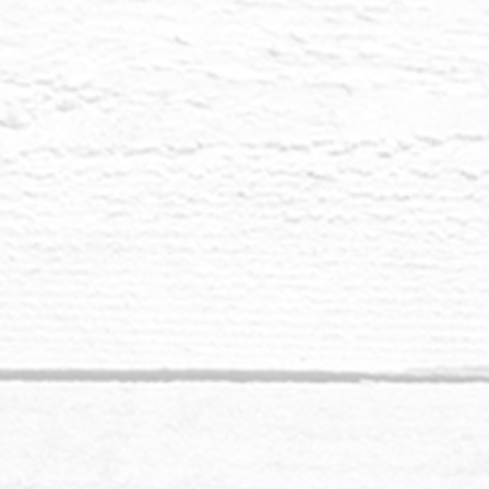
‘Opbloeien’ is 
ruimte te make
zintuigen bloei
vanuit subtiel 
emotionele prikk
Kun je voelen ho
ontvangt? Je zi
gevoelde ontvanke
veilig is om sam
herkent hierin g
Vanuit het opblo
informatie; kun 
voorbij mentale
eenheidsbewustz
omarmen zonder e
Het opbloeien v