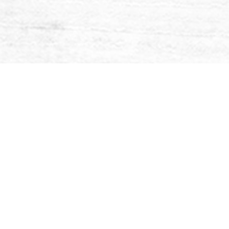
wegsmelt vanui
zwaardere gevoe
van liefde daar o
(Opbloeien is een 
M