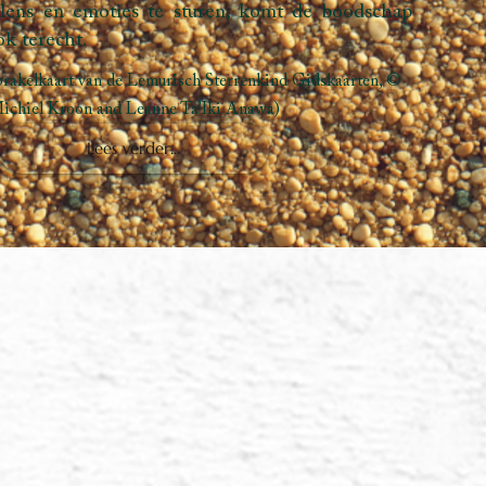
risch Sterrenkind Orakelkaart:
Kom tot bloei:
atuurlijke vreugde en ontluik als een vlinder met
rakelkaart. Vind betekenis op
d.art.
n – Betekenis van de orakelkaart