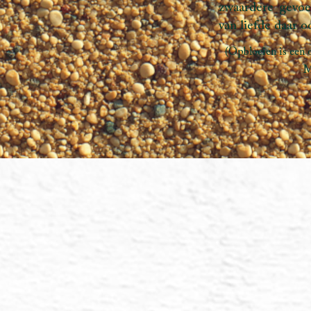
Opbloeien – Lemu
keer terug naar n
de “Opbloeien” o
LemurianStarchil
Opbloeie