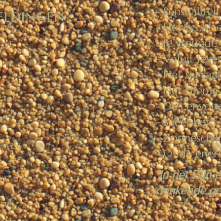
- Sensualitei
eldingen
- Het recht 
- Je vreugde
- Voluit leve
- Het sacraa
- Het thema 
- De eenvoud
- Speelsheid
- Zonneschij
- Oude ener
“In het Zijn 
denkende gee