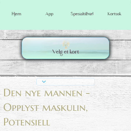
Kortsøk
Hjem
App
Spesialtilbud
Velg et kort
Den nye mannen -
Opplyst maskulin,
Potensiell