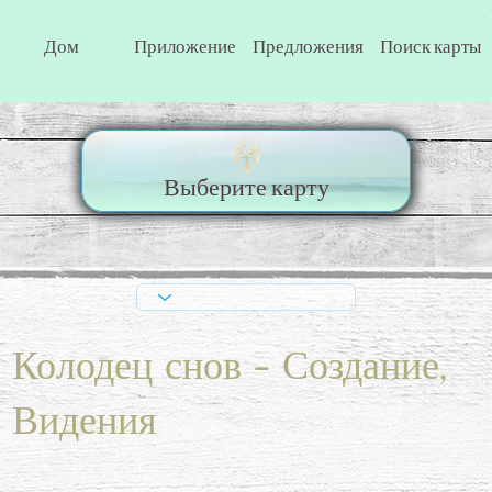
Поиск карты
Дом
Приложение
Предложения
Выберите карту
Колодец снов - Создание,
Видения