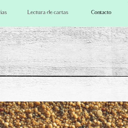
ías
Lectura de cartas
Contacto