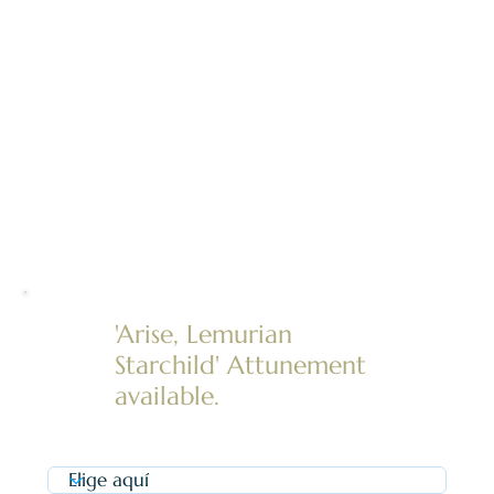
con las
cartas
'Arise, Lemurian
Starchild' Attunement
available.