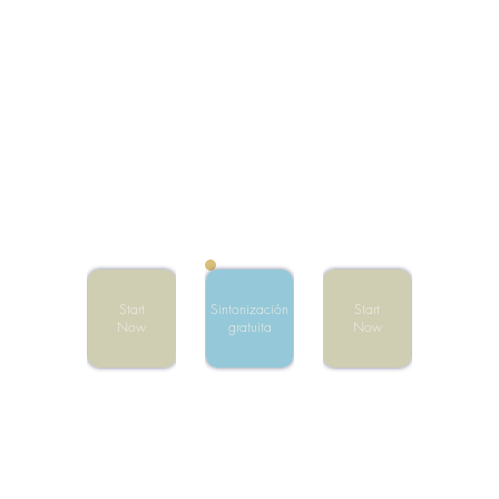
Start
Sintonización
Start
Now
gratuita
Now