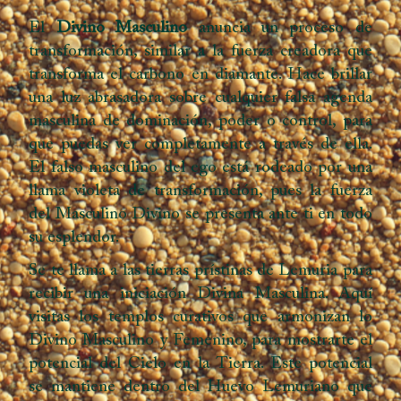
El
Divino Masculino
anuncia un proceso de
transformación, similar a la fuerza creadora que
transforma el carbono en diamante. Hace brillar
una luz abrasadora sobre cualquier falsa agenda
masculina de dominación, poder o control, para
que puedas ver completamente a través de ella.
El falso masculino del ego está rodeado por una
llama violeta de transformación, pues la fuerza
del Masculino Divino se presenta ante ti en todo
su esplendor.
Se te llama a las tierras prístinas de Lemuria para
recibir una iniciación Divina Masculina. Aquí
visitas los templos curativos que armonizan lo
Divino Masculino y Femenino, para mostrarte el
potencial del Cielo en la Tierra. Este potencial
se mantiene dentro del Huevo Lemuriano que