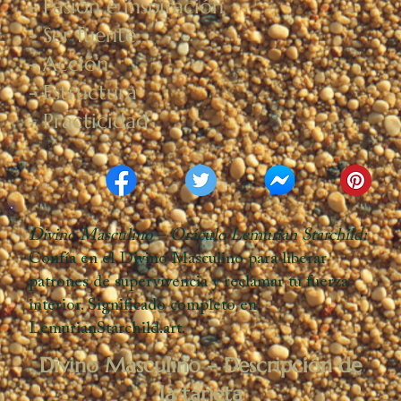
- Pasión e inspiración
- Ser fuente
- Acción
- Estructura
- Practicidad
Divino Masculino – Oráculo Lemurian Starchild:
Confía en el Divino Masculino para liberar
patrones de supervivencia y reclamar tu fuerza
interior. Significado completo en
LemurianStarchild.art.
Divino Masculino – Descripción de
la tarjeta