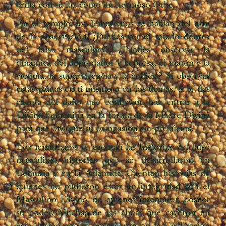
brilla con su luz como un hermoso Orbe.
En el templo, los lemurianos te hablan del arte
de la observación. ¿Puedes ver el miedo dentro
del falso masculino? ¿Puedes observar la
dinámica del depredador y la presa, el matón y la
víctima, la supervivencia y la codicia? Si observas
estas pautas en ti mismo o en los demás, si te das
cuenta del daño que conllevan, haz entrar a la
Divina Femenina en la forma de la Madre Divina
para que otorgue su compasión sin prejuicios.
Los lemurianos te cuentan las historias del falso
masculino, historias que se desarrollaron en
Lemuria y en la Atlántida. Cuentan historias de
quienes no pudieron estar en integridad con el
Masculino Divino, de quienes intentaron poseer
su poder. Muchas de las almas que cayeron en