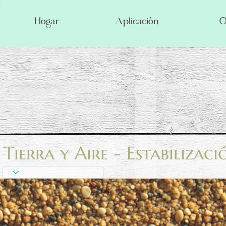
Hogar
Aplicación
O
Tierra y Aire - Estabilizaci