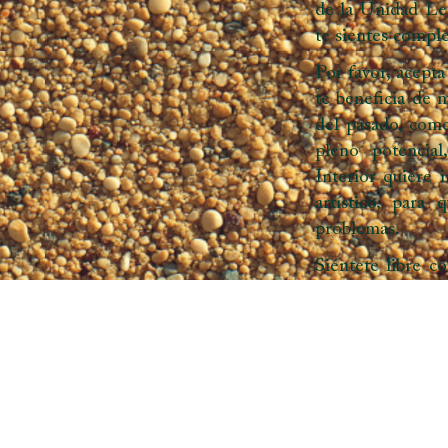
de la Unidad Lem
te sientes compl
Por favor, acepta
te beneficia de 
del pasado, como
pleno potencia
Interior quiere i
artístico, para
problemas.
Siéntete libre c
Lemuria. Así es
niño interior. Pa
es el flujo de la
mental, es estar 
Todas las emoci
ahora también er