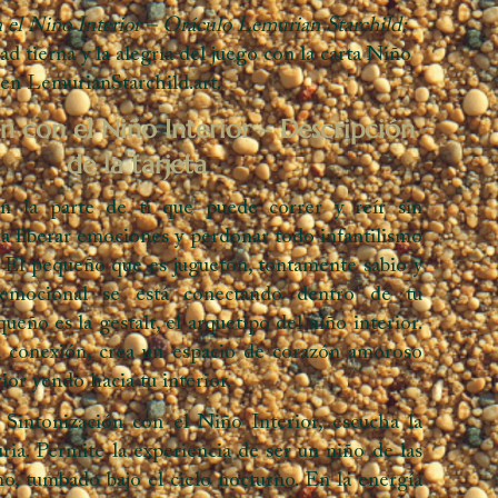
 el Niño Interior – Oráculo Lemurian Starchild:
d tierna y la alegría del juego con la carta Niño
 en LemurianStarchild.art.
n con el Niño Interior – Descripción
de la tarjeta
n la parte de ti que puede correr y reír sin
ra liberar emociones y perdonar todo infantilismo
s. El pequeño que es juguetón, tontamente sabio y
emocional se está conectando dentro de tu
ueño es la gestalt, el arquetipo del niño interior.
a conexión, crea un espacio de corazón amoroso
rior yendo hacia tu interior.
a Sintonización con el Niño Interior, escucha la
ia. Permite la experiencia de ser un niño de las
no, tumbado bajo el cielo nocturno. En la energía