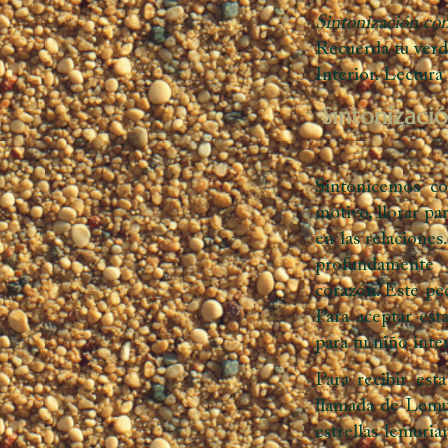
Sintonización con
Recuerda tu verda
Interior. Lectura
Sintonizació
Sintonicemos co
motivo, llorar pa
en las relacione
profundamente 
corazón. Este peq
Para aceptar est
para tu niño inte
Para recibir est
llamada de Lemur
estrellas lemuria