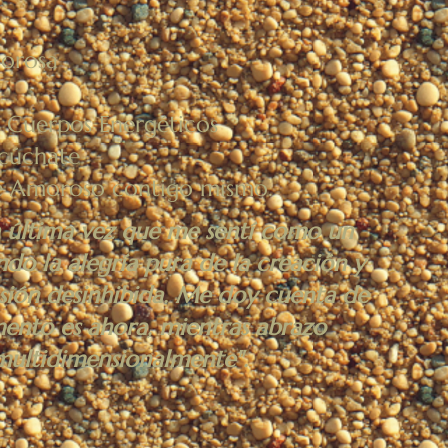
morosa
s Cuerpos Energéticos
scúchate
re Amoroso contigo mismo.
 última vez que me sentí como un
ndo la alegría pura de la creación y
sión desinhibida. Me doy cuenta de
ento es ahora, mientras abrazo
multidimensionalmente".