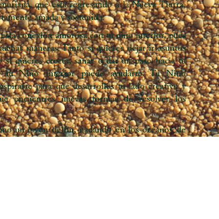
uriana, que está regresando a la Nueva Tierra,
etamente amada y sostenida.
 esta conexión amorosa con tu niño interior, pues
muchas maneras. Tanto si quieres dejar ir asuntos
 si quieres crecer, sanar o dar un paso hacia tu
l, tu Niño Interior puede ayudarte. Tu Niño
nspirarte para que desarrolles tu lado creativo y
 que encuentres nuevas formas de resolver los
omo un joven delfín, nadando en los océanos de
 como estableces una conexión amorosa con tu
ra curarse, el delfín sigue el flujo del Océano, que
s emociones. Dejar ir el pasado no es una cuestión
tan inmerso en el flujo, que te entregas al Océano.
ones están permitidas, en un espacio en el que
es el anciano, el delfín sabio que viene a nadar