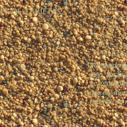
- Escucha
s de tarjetas
- Crianza a
- Sintoniza
- Escanea tu
- Ámate y E
- Sé un Pad
"Recuerdo la
niño, abraza
la autoexpre
que ese mom
todo de mí 