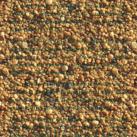
¿Te despiertan las estrellas por la noche para que
recibas su información? ¡Estas transmisiones
están reactivando tu afinidad con las estrellas y
despertando tu ADN!
Las estrellas te están hablando. Están hablando
de tiempos antiguos, antiguos pero nuevos. El
tiempo es sólo una construcción lineal,
mantenida por consenso. Deja que las estrellas te
hablen, recibe sus mensajes.
Las estrellas te hablan de tu propósito en la
Tierra, tu propósito de compasión. Déjate guiar
por seres de luz de las estrellas, por ángeles y
guías de otros sistemas estelares y planetas.
Muchos obtienen inspiración cuando miran las
estrellas, porque reciben radiación cósmica.
Incluso visualizar las estrellas puede atraer esta