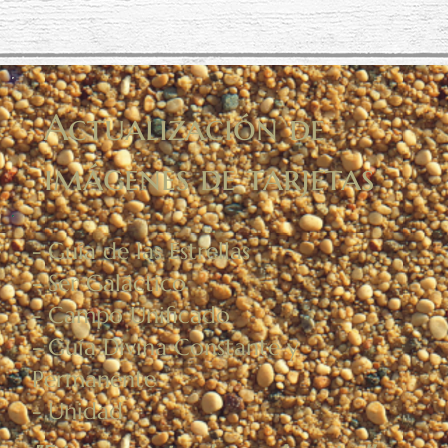
Actualización de
imágenes de tarjetas
- Guía de las Estrellas
- Ser Galáctico
- Campo Unificado
- Guía Divina Constante y
Permanente
- Unidad