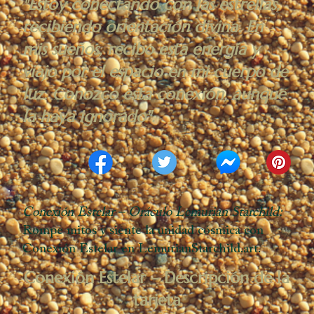
"Estoy conectando con las estrellas,
recibiendo orientación divina. En
mis sueños, recibo esta energía y
viajo por el espacio en mi cuerpo de
luz. Conozco esta conexión, aunque
la haya ignorado".
Conexión Estelar – Oráculo Lemurian Starchild:
Rompe mitos y siente la unidad cósmica con
Conexión Estelar en LemurianStarchild.art.
Conexión Estelar – Descripción de la
tarjeta