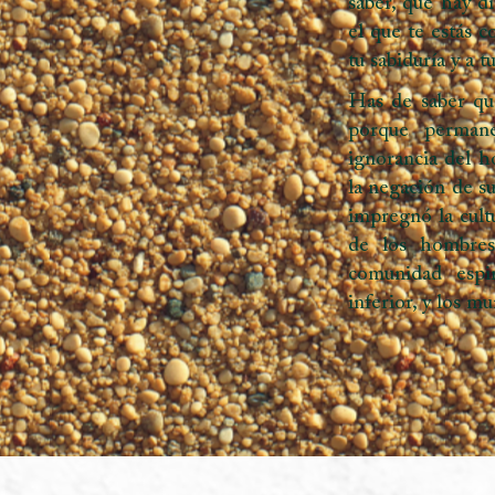
El Hombre Nuevo
estereotipos y r
en LemurianStarc
El Hombre 
¿Te has sentido a
de género, a la 