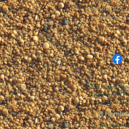
ser mentor d
en esta luz p