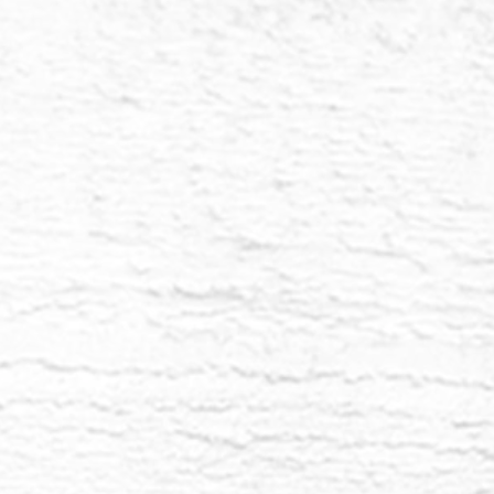
evo Humano, estás iluminando esta sociedad,
tura con el ejemplo. La paciencia, la compasión y
importantes en este proceso.
rigen lemuriano, viste a través de los ojos de un
niciando el camino de un despertar espiritual.
pués de descubrir tu Fuente, cómo puedes
tegrar tu realización? Los niños despiertos de
reciendo, y
El Hombre Nuevo
es un potencial
iño de las estrellas lemuriano, un potencial que
zando a activarse. Este siguiente paso en el
no consiste en alinear toda tu vida con tu
ual.
ino de crecimiento, tu iniciación espiritual. No
da detenerte si abrazas, pero no te aferras, a tu
 hayas sentido a veces que hay consuelo en no
icha en la ignorancia. Para el Nuevo Humano en