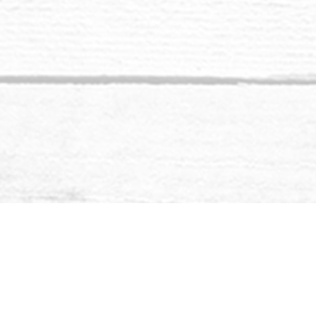
el que te estás 
tu sabiduría y a t
Has de saber qu
porque permane
ignorancia del h
la negación de su
impregnó la cult
de los hombres
comunidad espir
inferior, y los mu