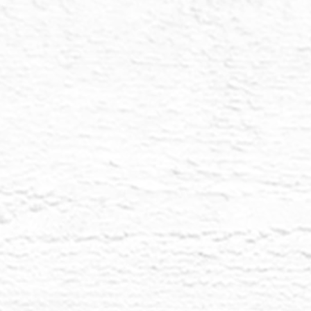
pensar? Como Nu
liberando tu cul
la confianza son 
Al descubrir tu o
recién nacido, i
¿Qué sigue des
desarrollar e in
Lemuria están c
importante del n
ahora está empe
potencial huma
naturaleza espirit
Contempla tu cam
hay nada que pue
infancia. Quizá
saber, que hay d