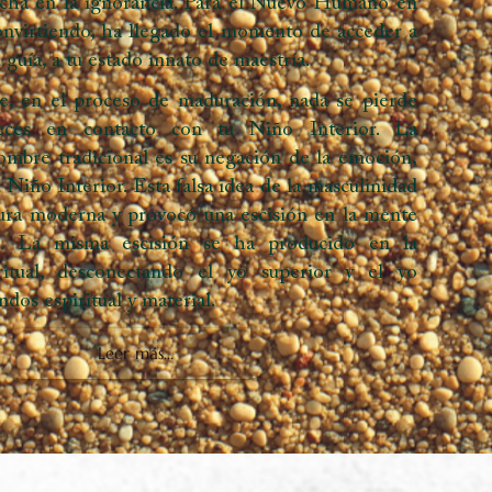
 – Oráculo Lemurian Starchild:
Rompe
edefine tu identidad con El Hombre Nuevo. Más
hild.art.
Nuevo – Descripción de la tarjeta
trapado en una sociedad que se aferra a los roles
política, a la religión y a una forma lineal de