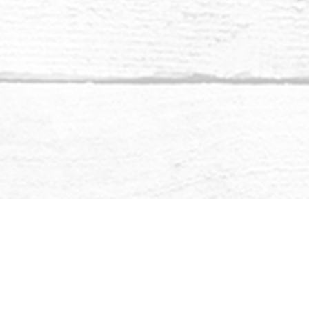
convirtiendo, ha llegado el momento de acceder a
u guía, a tu estado innato de maestría.
e, en el proceso de maduración, nada se pierde
ces en contacto con tu Niño Interior. La
ombre tradicional es su negación de la emoción,
 Niño Interior. Esta falsa idea de la masculinidad
ura moderna y provocó una escisión en la mente
. La misma escisión se ha producido en la
itual, desconectando el yo superior y el yo
ndos espiritual y material.
Leer más...