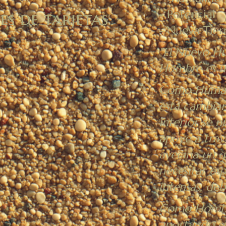
- Potencial
s de tarjetas
- Nueva Tier
"El Nuevo Hu
Hombre es u
Como Humano
está cambia
Interior se 
apoye a trav
avecina un gr
necesitar es
intensas, deb
Como Hombre,
aportando es