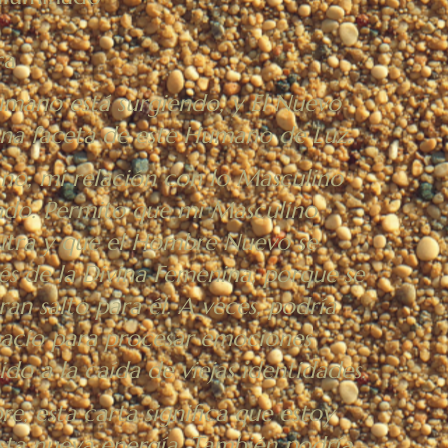
ra
mano está surgiendo, y El Nuevo
na faceta de este Humano de Luz.
, mi relación con lo Masculino
ndo. Permito que mi Masculino
nutra y que el Hombre Nuevo se
és de la Divina Femenina, porque se
an salto para él. A veces, podría
pacio para procesar emociones
ido a la caída de viejas identidades.
 esta carta significa que estoy
ta nueva energía. También podría