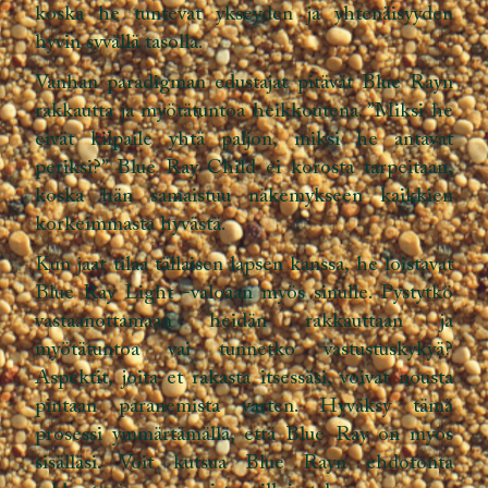
koska he tuntevat ykseyden ja yhtenäisyyden
hyvin syvällä tasolla.
Vanhan paradigman edustajat pitävät Blue Rayn
rakkautta ja myötätuntoa heikkoutena. ”Miksi he
eivät kilpaile yhtä paljon, miksi he antavat
periksi?” Blue Ray Child ei korosta tarpeitaan,
koska hän samaistuu näkemykseen kaikkien
korkeimmasta hyvästä.
Kun jaat tilaa tällaisen lapsen kanssa, he loistavat
Blue Ray Light -valoaan myös sinulle. Pystytkö
vastaanottamaan heidän rakkauttaan ja
myötätuntoa vai tunnetko vastustuskykyä?
Aspektit, joita et rakasta itsessäsi, voivat nousta
pintaan paranemista varten. Hyväksy tämä
prosessi ymmärtämällä, että Blue Ray on myös
sisälläsi. Voit kutsua Blue Rayn ehdotonta