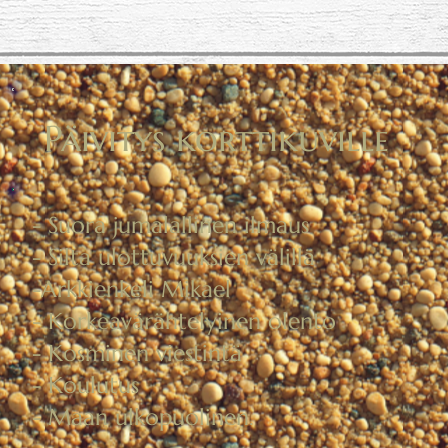
Päivitys korttikuville
- Suora jumalallinen ilmaus
- Silta ulottuvuuksien välillä
-Arkkienkeli Mikael
- Korkeavärähtelyinen olento
- Kosminen viestintä
- Koulutus
- Maan ulkopuolinen.