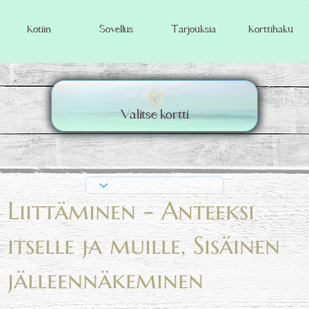
Korttihaku
Kotiin
Sovellus
Tarjouksia
Valitse kortti
Liittäminen - Anteeksi
itselle ja muille, Sisäinen
jälleennäkeminen