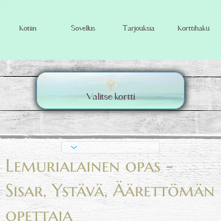
Korttihaku
Kotiin
Sovellus
Tarjouksia
Valitse kortti
Lemurialainen opas -
Sisar, Ystävä, Äärettömän
opettaja