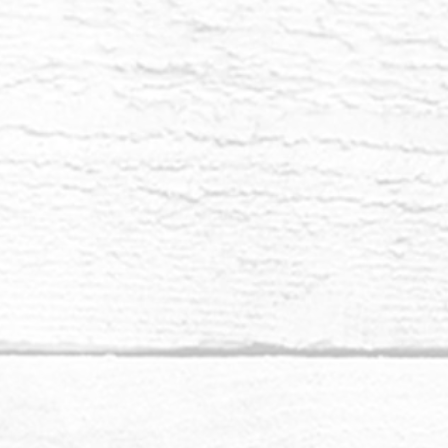
olemme yhtäkkiä paljon kauempana perille
muistuttaa sinua menemään sisään. Sisälläsi on ovi,
elliseen kotiisi, lähteisiisi ja valoperheeseesi.
en, valopyörteiden läpi, jotka johtavat muihin
laajennettuihin ulottuvuuksiin saadaksesi suuria
taalit
vanhaan paradigmaan romahtavat tässä
oska niitä ei voida ylläpitää korkeammassa
 katso sisään sydänchakrasi tilaan. Tunne, mitä
yrittää kertoa sinulle. Anna itsesi tuntea. Tässä
nuskeino voi tulla sinulle. Olet avaamassa.
iseen kotiisi, tuohon pyhään paikkaan, suloiseen,
uvuuteen, ja valoperheesi kutsuu myös takaisin
aikki langat takaisin yhteen paikkaan. Yksi
ille heijastuksille, reaktioille ja jäännöksille,