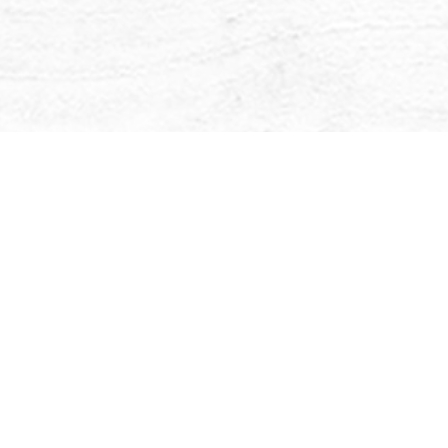
piraatioille, oivalluksille ja kimalteleville
e. Täällä, läsnäolossa, he voivat tanssia yhdessä,
t ja hitaasti he kaikki saavat kiinni ykseyden
en hehkusta sinussa, ja voit antaa vanhan pudota
n kerran kauniin ruusun terälehdet.
Lue lisää...