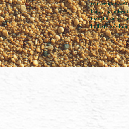
Joskus huomaamme
mitä he ovat hil
sydämemme läpä
sisään.
Kuuntelemalla t
Mitkä kaiput ovat
Mitä oikeastaan 
annamme itsemm
yrittäneet jättää
ottaa jonkinlais