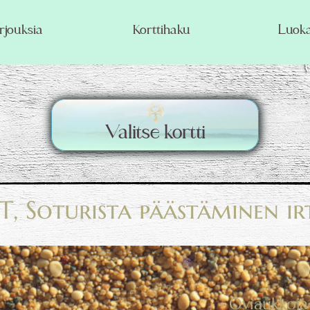
rjouksia
Korttihaku
Luoka
Valitse kortti
, Soturista päästäminen ir
- Oviaukkoj