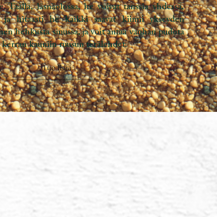
Portaalit – Kortin kuvaus
, että jotain puuttuu, sydämemme ei löydä sitä,
jaa etsineet ilman, että edes huomaamme. Lopulta
isevät meidät, ja me seuraamme kutsua mennä
arkasti voimme hiljaa kysyä, mitä kaipaamme?
 yrittäneet paljastaa itsensä hiljaisina hetkinä?
​​kaipaamme? Voimmeko edes määritellä sitä? Jos
e tuntea näitä kipuja, niitä, jotka olemme
 huomiotta; Jos annamme heille tilaa antaa heidän
en muodon, ja toivotamme kuvia siitä, mikä tuntuu