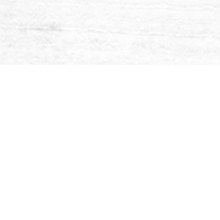
samoin kuin ins
transsendensseill
kaikki syleilevä
hymyilevän sydäm
hellästi pois kui