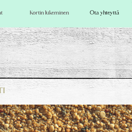
t
Kortin lukeminen
Ota yhteyttä
ti
a NYT