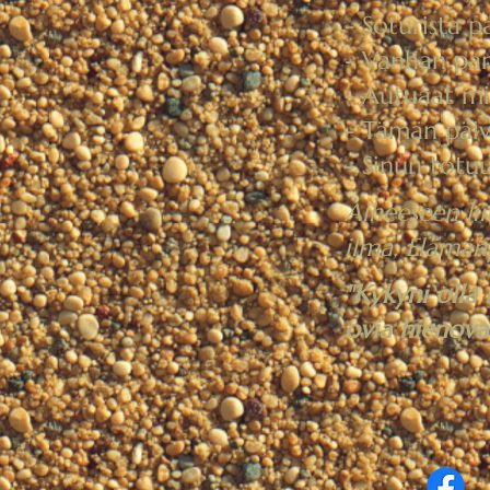
- Soturista p
- Vanhan pa
- Autuaat mi
- Tämän päiv
- Sinun totuu
Aiheeseen lii
ilma, Elämän
"Kykyni olla
ovia hienovar