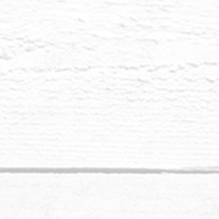
kadonneelta, 
pääsemisestä.
Portaalit-kortti 
tie takaisin tod
Kävelet portaali
ulottuvuuksiin, 
parannuksia.
Por
prosessissa, k
värähtelyssä.
Sulje silmäsi ja
sisäinen minäsi 
tunteessa paran
Avautuminen sisä
puhtaaseen ulott
luoksesi. Tuo k
risteyspiste kaik