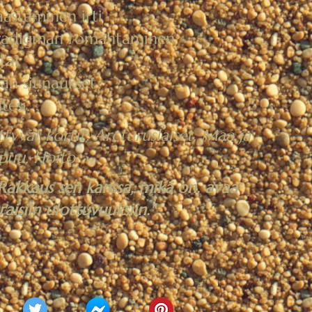
äästäminen irti
radigman romahtaminen
tat
än siunaukset
tesi.
ttyvät kortit: Arcturuslaiset, Maa ja
puu, Hoito
 Rakkaus sen kanssa, mikä on, avaa
aisiin ulottuvuuksiin."