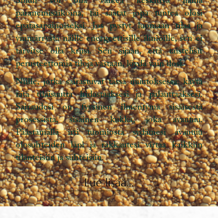
Sinun voi olla vaikea keskittyä näinä
paranemisaikoina, tai saatat jopa tuntea olosi
epätasapainoiseksi. Jos pystyt luomaan tilaa ja
ymmärrystä näille energeettisille ilmiöille, sen ei
tarvitse olla kriisi. Sen sijaan, että taistelisit
perusteettomia tiloja vastaan, löydä vain ilosi.
Niille, jotka sairastuvat tässä muutoksessa: käytä
tätä tilaisuutta hidastaaksesi ja palauttaaksesi.
Sairaudesi on fyysinen ilmentymä sisäisestä
prosessista, sisäinen kukka, joka avautuu.
Päästämällä irti tuomiosta sydämesi avautuu
olosuhteiden läpi ja rakkautesi virtaa kaikkiin
tilanteisiin ja suhteisiin.
Lue lisää...