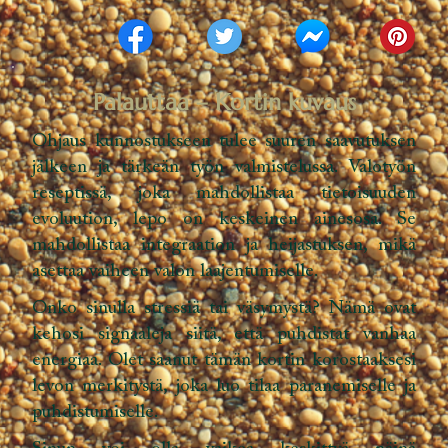
Palauttaa – Kortin kuvaus
Ohjaus kunnostukseen tulee suuren saavutuksen
jälkeen ja tärkeän työn valmistelussa. Valotyön
reseptissä, joka mahdollistaa tietoisuuden
evoluution, lepo on keskeinen ainesosa. Se
mahdollistaa integraation ja heijastuksen, mikä
asettaa vaiheen valon laajentumiselle.
Onko sinulla stressiä tai väsymystä? Nämä ovat
kehosi signaaleja siitä, että puhdistat vanhaa
energiaa. Olet saanut tämän kortin korostaaksesi
levon merkitystä, joka luo tilaa paranemiselle ja
puhdistumiselle.