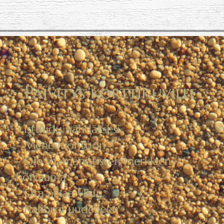
Päivitys korttikuville
- Istuudu nähdäksesi
- Mene luontoon
- Ole shamanististen merkkien
hoivaama
- Ota aikaa yksin
- Kalibroi uudelleen