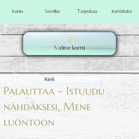
Korttihaku
Kotiin
Sovellus
Tarjouksia
Valitse kortti
Palauttaa - Istuudu
nähdäksesi, Mene
luontoon