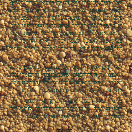
האם כפות הרגליים שלך נוגעות במלואן בכדור הארץ?
תארו לעצמכם שאתם מרגישים אחד עם הטבע
בלמוריה, שלמוריה נמצאת על כדור הארץ עכשיו. אז
תן לנשימה שלך להכניס אותך לתוך הגוף הפיזי שלך,
הרגיש את רגליך נוגעות בגן עדן עלי אדמות. נשמו
עמוק כדי לאפשר לאמת כדור הארץ החדשה הזו
להתבטא יותר ויותר, כך שכל חלקיק בגופכם יתחיל
לרטוט משמחה.
לאחר מכן אפשרו לנשימה שלכם לגעת ברגשות שלכם
- אמצו את הילד הפנימי שלכם פנימה, והתחמקו עליו
באהבה. כאשר הנשימה שלך זורמת דרך הרגשות שלך,
אתה מתחיל להיות מודע לרגשות שלך יותר ויותר.
כל מה שאתה כבר לא צריך, ניתן לנקות ולטהר דרך
הנשימה שלך. כשהנשימה שלך מתחילה לזרום דרך
אנרגיה תקועה, היא מתנתקת ומתחילה להתבהר.
קרא עוד...