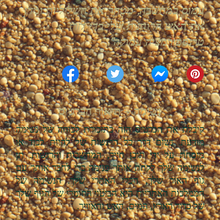
עמוס במחשבה, מטהר את השליליות ומזין
את האש הרוחנית שלי כדי לזרז
טרנספורמציה עמוקה".
נְשִׁימָה – תיאור הכרטיס
קיבלת את הכרטיס הזה כתזכורת לכוחה של נשימה
מודעת. נשום דרך כל הרגשות של להיות לכוד או
מוסחת על ידי תוכן חייך, המחשבות והרגשות. תן
לנשימה שלך לקחת אותך פנימה כדי לחבר אותך עם
גוף האור שלך, הכלי האתרי שלך. הנשימה של
הממלכות האתריות היא הביטוי החומרי של הגוף שלך
של כדור הארץ, המים, האש והאוויר.