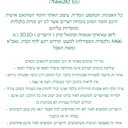
(מס' 71466282)
כל האמנות, הטקסט, המדיה, עיצוב האתר והקוד המותאם אישית
הינם חומר המוגן בזכויות יוצרים אשר לנו יש זכויות כלכליות
ומוסריות עליהם.
(c) 2020 ליאן טא'איקי אנאווה ומיכאל קרון (
היוצרים
)
למעט: קרדיט רקע לדף הבית: נאס"א (גלקסיית הספירלה M66
מאת האבל)
על ידי שימוש באתר זה הנך מסכים לתנאים הבאים
- שליפת כרטיס לעולם אינה מחליפה טיפול רפואי או טיפול רפואי
- אתר זה מיועד למטרות אמנותיות בלבד, וכל התוכן הינו ביטוי אמנותי גרידא.
- אין לראות בתוכן דבר כעובדה, דעה או עצה.
- ציור קלף הוא אמנות חווייתית בלבד ואינו יכול לחזות את העתיד בשום צורה.
- למרות שהיוצרים והמוציא לאור בדקו שוב ושוב את כל התוכן, הם אינם
יכולים לשלול טעויות לא מכוונות בו.
- היוצרים והמוציא לאור לא יהיו אחראים לכל הפסד ו/או נזק עקב השימוש
באתר זה או בתכניו.
- אתר זה מאפשר תגובות משתמשים. היוצרים והמוציא לאור אינם אחראים