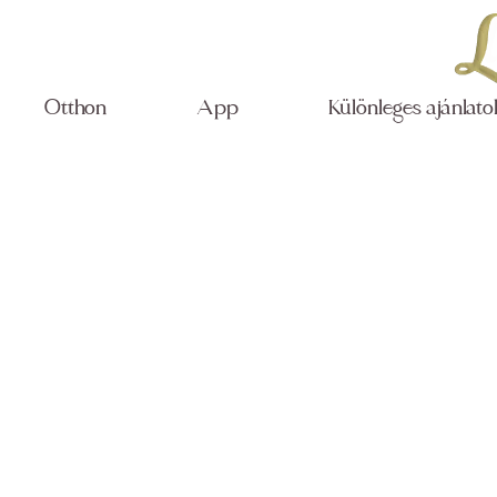
Otthon
App
Különleges ajánlato
A Lemuri
adatvéde