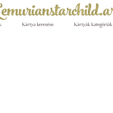
k
Kártya keresése
Kártyák kategóriák 
anstarch
lmi szab