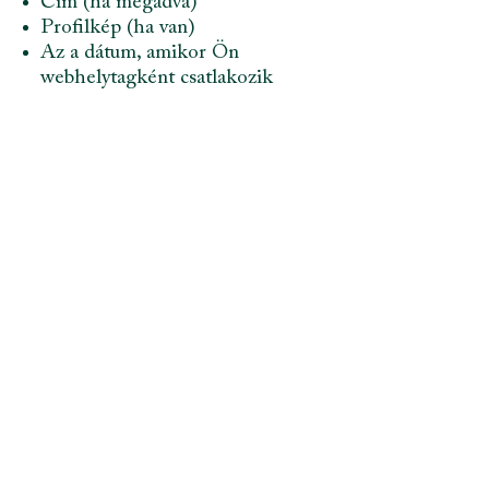
Cím (ha megadva)
Profilkép (ha van)
Az a dátum, amikor Ön
webhelytagként csatlakozik