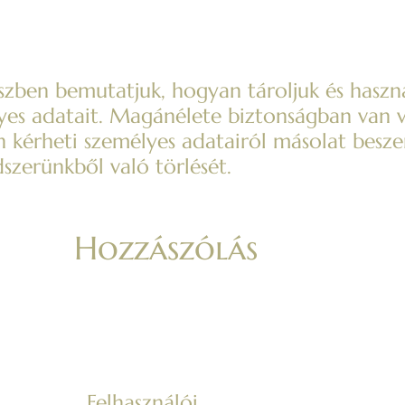
szben bemutatjuk, hogyan tároljuk és haszná
es adatait. Magánélete biztonságban van v
n kérheti személyes adatairól másolat besze
dszerünkből való törlését.
Hozzászólás
Felhasználói