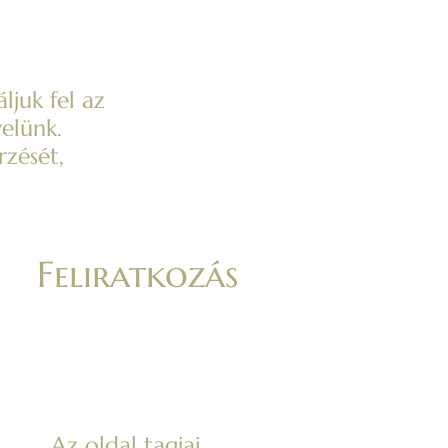
ljuk fel az
elünk.
rzését,
Feliratkozás
Az oldal tagjai