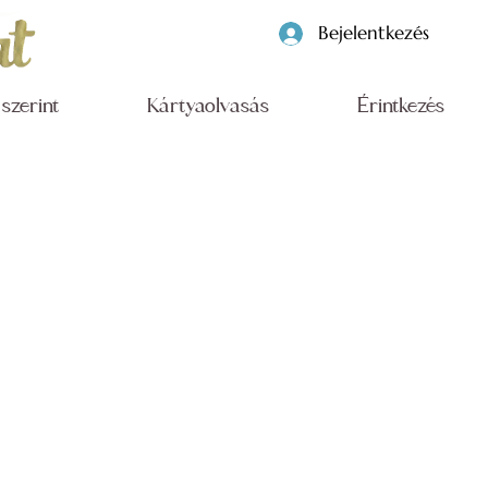
Bejelentkezés
szerint
Kártyaolvasás
Érintkezés
ild.art
ályzata