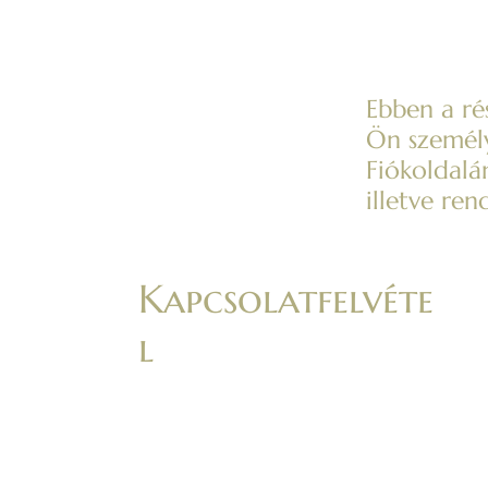
Ebben a ré
Ön személy
Fiókoldalá
illetve ren
Kapcsolatfelvéte
l