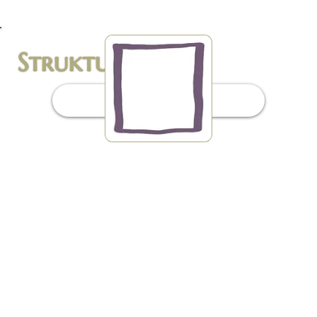
lõhede lahendamine - Lõvi ja tall,
Struktuur
Sissejuhatus
1. Puhtus
- Sa oled puhas - Avage vaimsed silmad - Puhtus
on võti - Autentsed - Ausus - Maandatud ja
maagiline - Juhised
2. Hingamine
- Tundke oma keha - Tundke aistinguid -
puhastamine, - Väljendus
3. Õnnistus väljaspool hingetee
- Austa kogu elu - Rõõmu vahetus ilma karma