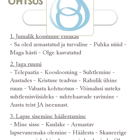
Ühtsus
Sissejuhatus
1. Jumalik kosmiline emakas
- Sa oled armastatud ja turvaline - Puhka nüüd -
Maga hästi - Olge kasvatatud
2. Jaga ruumi
- Telepaatia - Kooslooming - Suhtlemine -
Austades - Kristuse teadvus - Rahulik ühine
ruum - Vabasta kohtuotsus - Võimalusi uuteks
suhtlemisviisideks - suhtehaavade ravimine -
Austa teist JA iseennast.
3. Lapse sisemine häälestamine
- Mine sisse - Kuulake - Armastav
lapsevanemaks olemine - Häälesta - Skaneerige