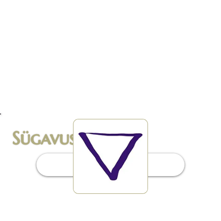
10. Beyond Cycles
- Leidke ja võtke end omaks - Uued juhised -
Vanade mustrite vabastamine - Jumaliku toetuse
kosmiline ilming - Footoni vöö - Kosmilised
joondused - Tagasi
11. Valguse laevad
- Kiirendage oma vibratsiooni - Avatud oma
täheperele - Püha geomeetria
Sügavus
Sissejuhatus
1. Taastama
- Leppige kokku, et näha - Mine loodusesse -
Olge šamaanimärkide poolt toidetud - Võtke