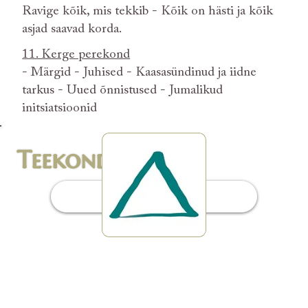
Ravige kõik, mis tekkib - Kõik on hästi ja kõik
asjad saavad korda.
11. Kerge perekond
- Märgid - Juhised - Kaasasündinud ja iidne
tarkus - Uued õnnistused - Jumalikud
initsiatsioonid
Teekond
Sissejuhatus
1. Suveräänsus
- Valimisõigus - Immuunsus Hooksi suhtes -
Valgustunud päikesepõimik - Valikud -
Häbiprobleemide lahendamine