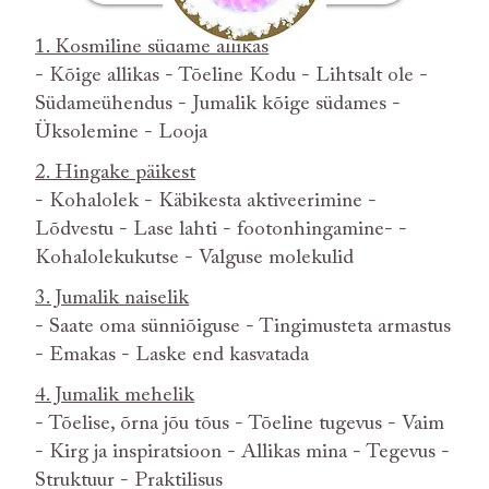
1. Kosmiline südame allikas
- Kõige allikas - Tõeline Kodu - Lihtsalt ole -
Südameühendus - Jumalik kõige südames -
Üksolemine - Looja
2. Hingake päikest
- Kohalolek - Käbikesta aktiveerimine -
Lõdvestu - Lase lahti - footonhingamine- -
Kohalolekukutse - Valguse molekulid
3. Jumalik naiselik
- Saate oma sünniõiguse - Tingimusteta armastus
- Emakas - Laske end kasvatada
4. Jumalik mehelik
- Tõelise, õrna jõu tõus - Tõeline tugevus - Vaim
- Kirg ja inspiratsioon - Allikas mina - Tegevus -
Struktuur - Praktilisus