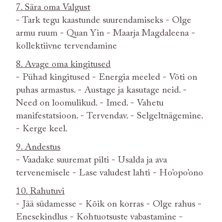
7. Sära oma Valgust
- Tark tegu kaastunde suurendamiseks - Olge
armu ruum - Quan Yin - Maarja Magdaleena -
kollektiivne tervendamine
8. Avage oma kingitused
- Pühad kingitused - Energia meeled - Võti on
puhas armastus. - Austage ja kasutage neid. -
Need on loomulikud. - Imed. - Vahetu
manifestatsioon. - Tervendav. - Selgeltnägemine.
- Kerge keel.
9. Andestus
- Vaadake suuremat pilti - Usalda ja ava
tervenemisele - Lase valudest lahti - Ho’opo’ono
10. Rahutuvi
- Jää südamesse - Kõik on korras - Olge rahus -
Enesekindlus - Kohtuotsuste vabastamine -