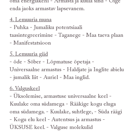
oma energiakehi - Armasta ja kuula sind - Olge
enda jaoks armastav lapsevanem.
4. Lemuuria muna
- Puhka - Jumaliku potentsiaali
taasintegreerimine - Taganege - Maa taeva plaan
- Manifestatsioon
5. Lemuuria giid
- õde - Sõber - Lõpmatuse õpetaja -
Universaalne armastus - Haldjate ja Inglite abielu
- jumalik liit - Auriel - Maa inglid.
6. Valguskeel
- Üksolemise, armastuse universaalne keel -
Kuulake oma südamega - Rääkige kogu eluga
oma südamega. - Kuulake, suhtlege, - Süda räägi
- Kogu elu keel - Autentsus ja armastus -
ÜKSUSE keel. - Valguse molekulid