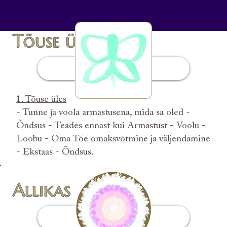
Tõuse üles
Sissejuhatus
1. Tõuse üles
- Tunne ja voola armastusena, mida sa oled -
Õndsus - Teades ennast kui Armastust - Voolu -
Loobu - Oma Tõe omaksvõtmine ja väljendamine
- Ekstaas - Õndsus.
Allikas
Sissejuhatus