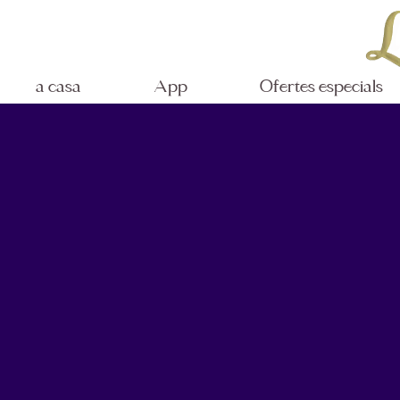
a casa
App
Ofertes especials