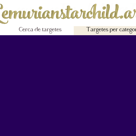
Cerca de targetes
Targetes per catego