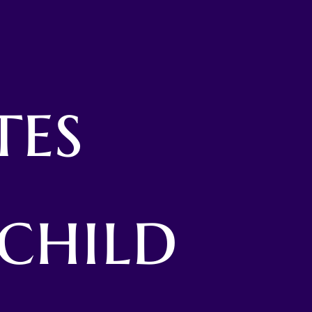
tes
child