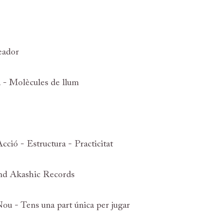
reador
ia - Molècules de llum
Acció - Estructura - Practicitat
ond Akashic Records
Nou - Tens una part única per jugar