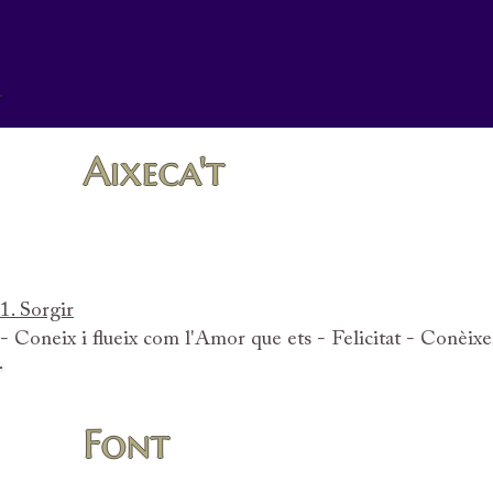
Aixeca't
1. Sorgir
- Coneix i flueix com l'Amor que ets - Felicitat - Conèixer
Font